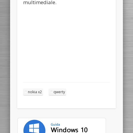
multimediale.
nokia x2
qwerty