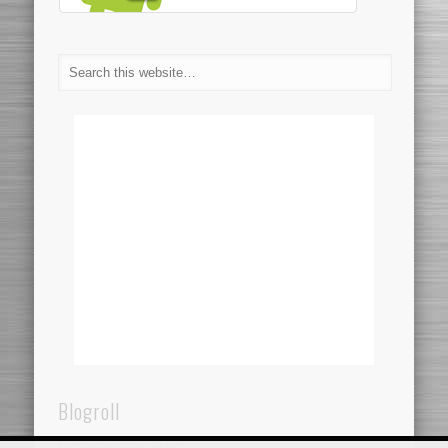
Blogroll
Dentistaincroazia.net