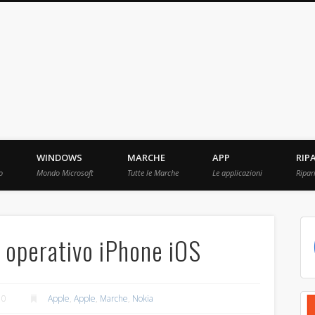
ebBit.com
i e Prove raccolti in Rete.
WINDOWS
MARCHE
APP
RIP
o
Mondo Microsoft
Tutte le Marche
Le applicazioni
Ripar
 operativo iPhone iOS
10
Apple
,
Apple
,
Marche
,
Nokia