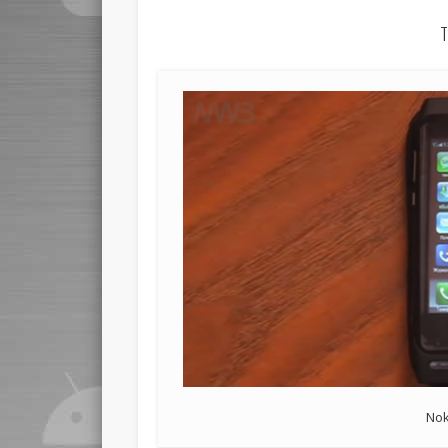
T
Nok