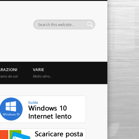
ARAZIONI
VARIE
iamo da soli
Molto altro…