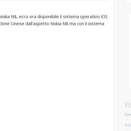
o Noika N8, ecco ora disponibile il sistema operativo iOS
 clone Cinese dall’aspetto Nokia N8 ma con il sistema
Bl
Den
Fuž