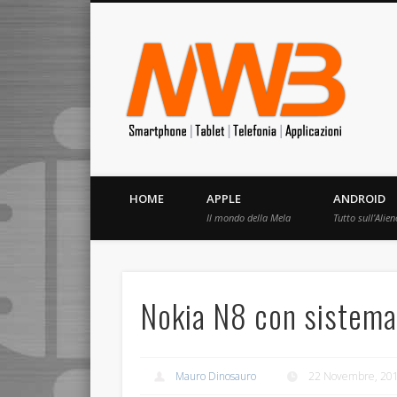
MrW
Siete appassionati di telefonia? I migliori Video, Recension
HOME
APPLE
ANDROID
Il mondo della Mela
Tutto sull’Alien
Nokia N8 con sistema
Mauro Dinosauro
22 Novembre, 20