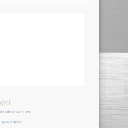
ogroll
tistaincroazia.net
ine Apartmani