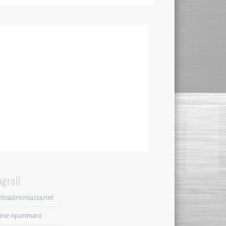
ogroll
tistaincroazia.net
ine Apartmani