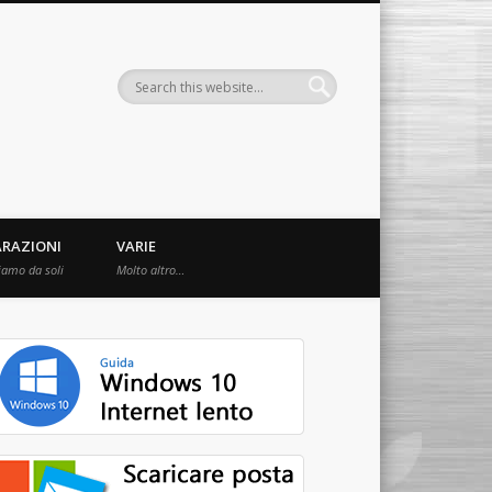
ARAZIONI
VARIE
iamo da soli
Molto altro…