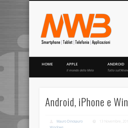
MrW
Siete appassionati di telefonia? I migliori Video, Recension
HOME
APPLE
ANDROID
Il mondo della Mela
Tutto sull’Alien
Android, iPhone e Wi
Mauro Dinosauro
13 Novembre, 20
Windows