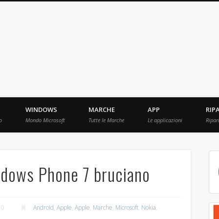
ebBit.com
i e Prove raccolti in Rete.
WINDOWS
MARCHE
APP
RIP
o
Mondo Microsoft
Tutte le Marche
Le applicazioni
Ripar
ndows Phone 7 bruciano
10
Android
,
Apple
,
Apple
,
Marche
,
Microsoft
,
Nokia
,