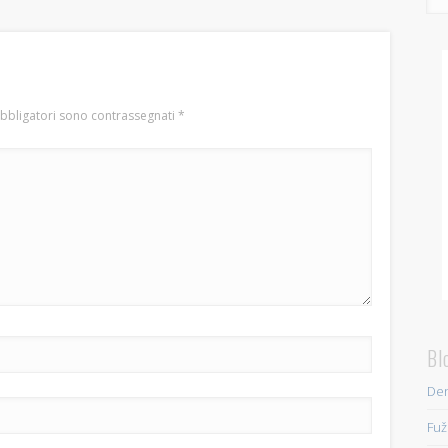
obbligatori sono contrassegnati
*
Bl
Den
Fuž