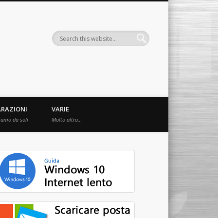
ARAZIONI
VARIE
iamo da soli
Molto altro…