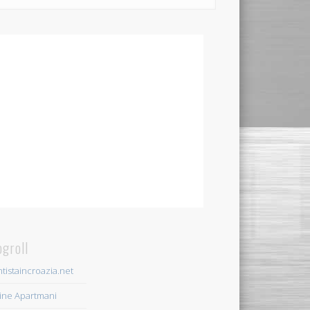
ogroll
tistaincroazia.net
ine Apartmani