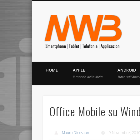
MrW
Siete appassionati di telefonia? I migliori Video, Recension
HOME
APPLE
ANDROID
Il mondo della Mela
Tutto sull’Alien
Office Mobile su Win
Mauro Dinosauro
9 Novembre, 201