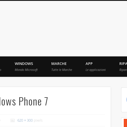
ebBit.com
i e Prove raccolti in Rete.
WINDOWS
MARCHE
APP
RIP
o
Mondo Microsoft
Tutte le Marche
Le applicazioni
Ripar
dows Phone 7
0
620 × 300
pixels